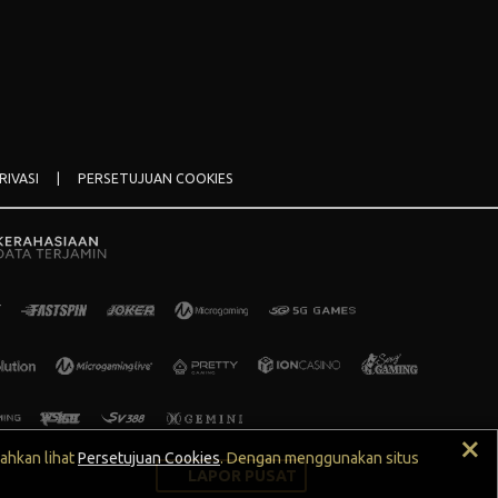
RIVASI
|
PERSETUJUAN COOKIES
×
ahkan lihat
Persetujuan Cookies
. Dengan menggunakan situs