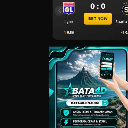
0 : 0
0 : 0
Previous
BET NOW
BET NOW
Slovan
Fenerbahce
Bratislava
0.5
0.87
0.5
0.83