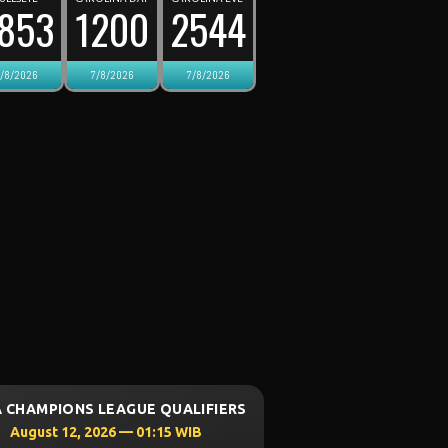
853
1200
2544
/8/2026
7/8/2026
7/8/2026
FOOTBALL F24 ELITE CLUB FRIENDLY
E-FOOTBALL F2
FRI
August 7, 2026 — 16:15 WIB