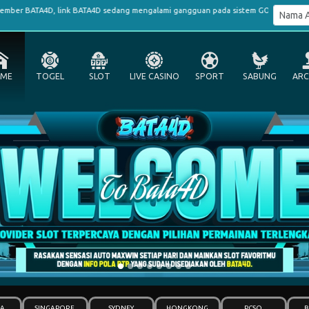
r BATA4D, link BATA4D sedang mengalami gangguan pada sistem GOOGLE yang mengak
ME
TOGEL
SLOT
LIVE CASINO
SPORT
SABUNG
ARC
IA
SINGAPORE
SYDNEY
HONGKONG
PCSO
B